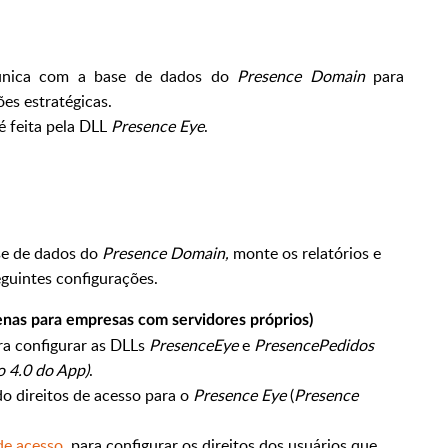
unica com a base de dados do
Presence Domain
para
es estratégicas.
é feita pela DLL
Presence Eye
.
e de dados do
Presence Domain,
monte os relatórios e
seguintes configurações.
nas para empresas com servidores próprios)
a configurar as DLLs
PresenceEye
e
PresencePedidos
o 4.0 do App)
.
do direitos de acesso para o
Presence Eye
(
Presence
de acesso
para configurar os direitos dos usuários que