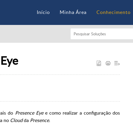
Início
Minha Área
Conhecimento
 Eye
rais do
Presence Eye
e como realizar a configuração dos
ma no
Cloud
da
Presence
.