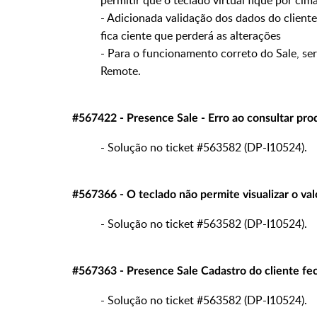
permitir que o teclado virtual fique por cima
- Adicionada validação dos dados do cliente
fica ciente que perderá as alterações
- Para o funcionamento correto do Sale, ser
Remote.
#567422 - Presence Sale - Erro ao consultar pro
- Solução no ticket #563582 (DP-I10524).
#567366 - O teclado não permite visualizar o val
- Solução no ticket #563582 (DP-I10524).
#567363 - Presence Sale Cadastro do cliente fech
- Solução no ticket #563582 (DP-I10524).