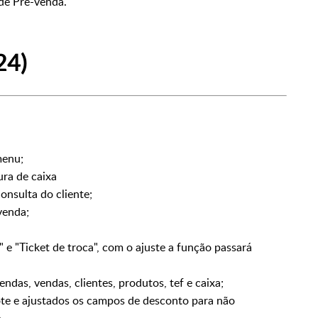
 de Pré-venda.
24)
menu;
ura de caixa
onsulta do cliente;
venda;
e "Ticket de troca", com o ajuste a função passará
ndas, vendas, clientes, produtos, tef e caixa;
te e ajustados os campos de desconto para não